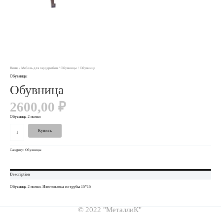
Home
/
Мебель для гардеробов
/
Обувницы
/ Обувница
Обувницы
Обувница
2600,00
₽
Обувница 2 полки
Купить
Category:
Обувницы
Description
Обувница 2 полки. Изготовлена из трубы 15*15
© 2022 "МеталлиК"