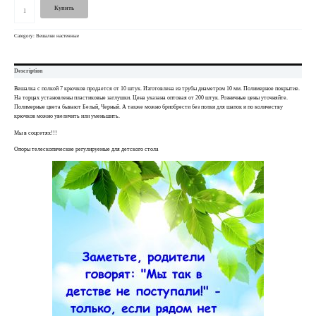
Купить
Category:
Вешалки настенные
Description
Вешалка с полкой 7 крючков продается от 10 штук. Изготовлена из трубы диаметром 10 мм. Полимерное покрытие.
На торцах установлены пластиковые заглушки. Цена указана оптовая от 200 штук. Розничные цены уточняйте.
Полимерные цвета бывают Белый, Черный. А также можно бриобрести без полки для шапок и по количеству
крючков можно увеличить или уменьшить.
Мы в соцсетях!!!
Опоры телескопические регулируемые для детского стола