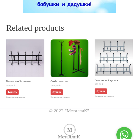
Related products
Вешалка на 4 крючка
Вешалка на 5 крючков
Стойка вешалки
350,00
₽
400,00
₽
1500,00
₽
Купить
Купить
Купить
Вешалки настенные
Вешалки настенные
Вешалки настенные
© 2022 "МеталлиК"