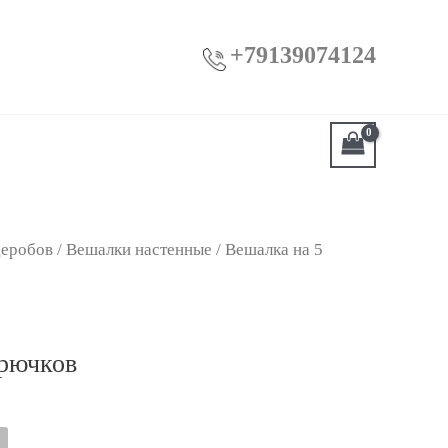
+
79139074124
деробов
/
Вешалки настенные
/ Вешалка на 5
крючков