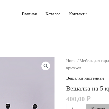
Главная
Каталог
Контакты
Вешалка
Home
/
Мебель для гар
на
крючков
5
Вешалки настенные
крючков
Вешалка на 5 
quantity
400,00
₽
Купить